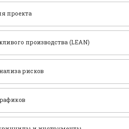
я проекта
жливого производства (LEAN)
нализа рисков
графиков
: принципы и инструменты